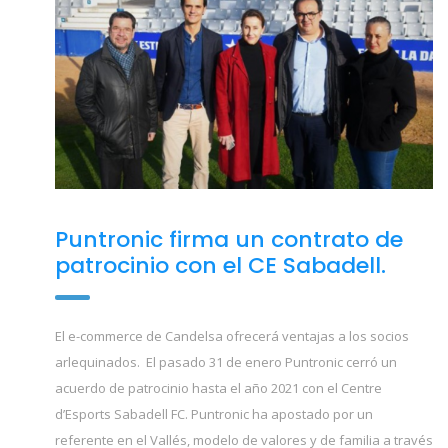
Puntronic firma un contrato de
patrocinio con el CE Sabadell.
El e-commerce de Candelsa ofrecerá ventajas a los socios
arlequinados. El pasado 31 de enero Puntronic cerró un
acuerdo de patrocinio hasta el año 2021 con el Centre
d’Esports Sabadell FC. Puntronic ha apostado por un
referente en el Vallés, modelo de valores y de familia a través